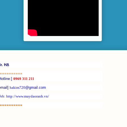
r. HẠ
==========
Hotline:]
0969 311 211
email]
hakim720
@gmail.com
eb: http://www.maydaoranh.vn/
==========