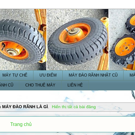
MÁY TỰ CHẾ
ƯU ĐIỂM
MÁY ĐÀO RÃNH NHẬT CŨ
MÁ
ÃNH CŨ
CHO THUÊ MÁY
LIÊN HỆ
n
MÁY ĐÀO RÃNH LÀ GÌ
.
Hiển thị tất cả bài đăng
Trang chủ