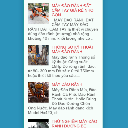
MÁY ĐÀO RÃNH ĐẤT
CẦM TAY GIÁ RẺ NHỎ
GỌN
MÁY ĐÀO RÃNH ĐẤT
CẦM TAY MÁY ĐÀO
RÃNH ĐẤT CẦM TAY là thiết vị chuyên
dùng đào rãnh (mương) nhỏ rộng
khoảng 40 mm. khối lượng nhẹ có ...
THÔNG SỐ KỸ THUẬT
MÁY ĐÀO RÃNH
Máy đào rãnh Thông số
kỹ thuật: Công suất:
15Hp Độ rộng rãnh đào:
từ 80- 300 mm Độ sâu: 0 tới 750mm
hoặc thiết kế theo yêu cầu....
MÁY ĐÀO RÃNH
Máy Đào Rãnh Mía, Đào
Rãnh Cà Phê, Đào Rãnh
Thoát Nước, Hoặc Dùng
Để Đào Đường Chôn
Ống Nước. Máy đào rãnh dạng xích
Model Hx420, ch...
THỬ NGHIỆM MÁY ĐÀO
RÃNH ĐƯỜNG BÊ