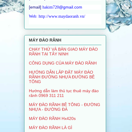
[email]
@gmail.com
hakim720
Web: http://www.maydaoranh.vn/
MÁY ĐÀO RÃNH
CHẠY THỬ VÀ BÀN GIAO MÁY ĐÀO
RÃNH TẠI TÂY NINH
CÔNG DỤNG CỦA MÁY ĐÀO RÃNH
HƯỚNG DẪN LĂP ĐẶT MÁY ĐÀO
RÃNH ĐƯỜNG NHỰA ĐƯỜNG BÊ
TÔNG
Hướng dẫn làm thủ tục thuê máy đào
rãnh 0969 311 211
MÁY ĐÀO RÃNH BÊ TÔNG - ĐƯỜNG
NHỰA - ĐƯỜNG ĐÁ
MÁY ĐÀO RÃNH Hx420s
MÁY ĐÀO RÃNH LÀ GÌ