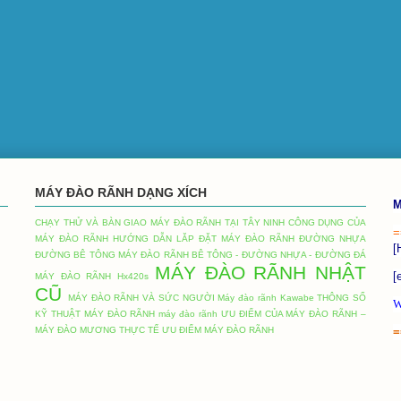
MÁY ĐÀO RÃNH DẠNG XÍCH
M
CHẠY THỬ VÀ BÀN GIAO MÁY ĐÀO RÃNH TẠI TÂY NINH
CÔNG DỤNG CỦA
=
MÁY ĐÀO RÃNH
HƯỚNG DẪN LĂP ĐẶT MÁY ĐÀO RÃNH ĐƯỜNG NHỰA
[
ĐƯỜNG BÊ TÔNG
MÁY ĐÀO RÃNH BÊ TÔNG - ĐƯỜNG NHỰA - ĐƯỜNG ĐÁ
MÁY ĐÀO RÃNH NHẬT
[
MÁY ĐÀO RÃNH Hx420s
CŨ
MÁY ĐÀO RÃNH VÀ SỨC NGƯỜI
Máy đào rãnh Kawabe
THÔNG SỐ
W
KỸ THUẬT MÁY ĐÀO RÃNH
máy đào rãnh
ƯU ĐIỂM CỦA MÁY ĐÀO RÃNH –
MÁY ĐÀO MƯƠNG THỰC TẾ
ƯU ĐIỂM MÁY ĐÀO RÃNH
=