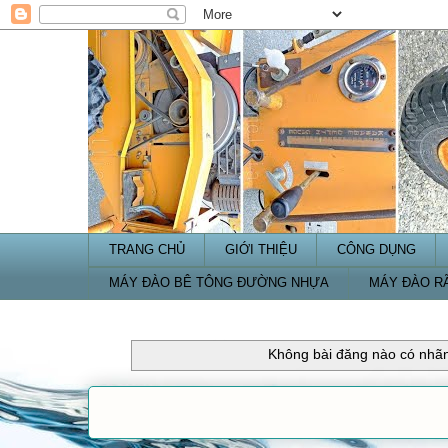
TRANG CHỦ
GIỚI THIỆU
CÔNG DỤNG
MÁY ĐÀO BÊ TÔNG ĐƯỜNG NHỰA
MÁY ĐÀO R
Không bài đăng nào có nhã