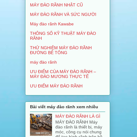
MÁY ĐÀO RÃNH NHẬT CŨ
MÁY ĐÀO RÃNH VÀ SỨC NGƯỜI
Máy đào rãnh Kawabe
THÔNG SỐ KỸ THUẬT MÁY ĐÀO
RÃNH
THỬ NGHIỆM MÁY ĐÀO RÃNH
ĐƯỜNG BÊ TÔNG
máy đào rãnh
ƯU ĐIỂM CỦA MÁY ĐÀO RÃNH –
MÁY ĐÀO MƯƠNG THỰC TẾ
ƯU ĐIỂM MÁY ĐÀO RÃNH
Bài viết máy đào rãnh xem nhiều
MÁY ĐÀO RÃNH LÀ GÌ
MÁY ĐÀO RÃNH Máy
đào rãnh là thiết bị, máy
móc, công cụ nói chung
để tạo hình rãnh trên bề