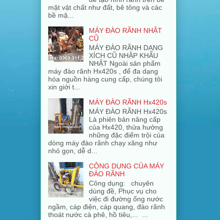
mặt vật chất như đất, bê tông và các
bề mặ...
MÁY ĐÀO RÃNH NHẬT
CŨ
MÁY ĐÀO RÃNH DẠNG
XÍCH CŨ NHẬP KHẨU
NHẬT Ngoài sản phẩm
máy đào rãnh Hx420s , để đa dạng
hóa nguồn hàng cung cấp, chúng tôi
xin giới t...
MÁY ĐÀO RÃNH Hx420s
MÁY ĐÀO RÃNH Hx420s
Là phiên bản nâng cấp
của Hx420, thửa hưởng
những đặc điểm trội của
dòng máy đào rãnh chạy xăng như
nhỏ gọn, dễ d...
CÔNG DỤNG CỦA MÁY
ĐÀO RÃNH
Công dụng: chuyên
dùng đề, Phục vụ cho
việc đi đường ống nước
ngầm, cáp điện, cáp quang, đào rãnh
thoát nước cà phê, hồ tiêu,... ...