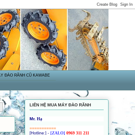
Y ĐÀO RÃNH CŨ KAWABE
LIÊN HỆ MUA MÁY ĐÀO RÃNH
Mr.
H
ạ
===========
[Hotline:] -
[ZALO]
0969 311 211