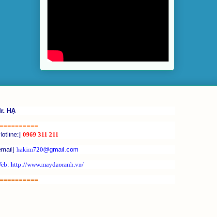
r. HẠ
==========
Hotline:]
0969 311 211
email]
hakim720
@gmail.com
eb: http://www.maydaoranh.vn/
==========