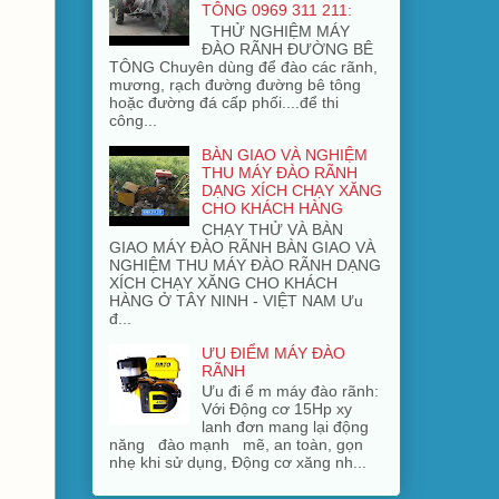
TÔNG 0969 311 211:
THỬ NGHIỆM MÁY
ĐÀO RÃNH ĐƯỜNG BÊ
TÔNG Chuyên dùng để đào các rãnh,
mương, rạch đường đường bê tông
hoặc đường đá cấp phối....để thi
công...
BÀN GIAO VÀ NGHIỆM
THU MÁY ĐÀO RÃNH
DẠNG XÍCH CHẠY XĂNG
CHO KHÁCH HÀNG
CHẠY THỬ VÀ BÀN
GIAO MÁY ĐÀO RÃNH BÀN GIAO VÀ
NGHIỆM THU MÁY ĐÀO RÃNH DẠNG
XÍCH CHẠY XĂNG CHO KHÁCH
HÀNG Ở TÂY NINH - VIỆT NAM Ưu
đ...
ƯU ĐIỂM MÁY ĐÀO
RÃNH
Ưu đi ể m máy đào rãnh:
Với Động cơ 15Hp xy
lanh đơn mang lại động
năng đào mạnh mẽ, an toàn, gọn
nhẹ khi sử dụng, Động cơ xăng nh...