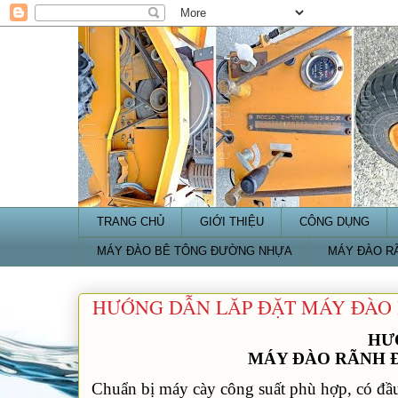
TRANG CHỦ
GIỚI THIỆU
CÔNG DỤNG
MÁY ĐÀO BÊ TÔNG ĐƯỜNG NHỰA
MÁY ĐÀO R
HƯỚNG DẪN LĂP ĐẶT MÁY ĐÀO
HƯ
MÁY ĐÀO RÃNH 
Chuẩn bị máy cày công suất phù hợp, có đầu 