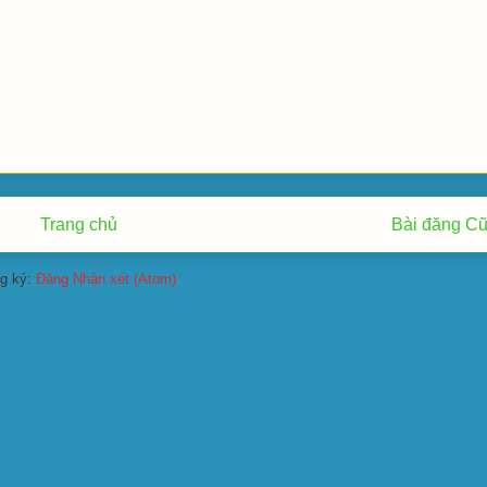
Trang chủ
Bài đăng C
g ký:
Đăng Nhận xét (Atom)