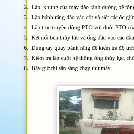
2.
Lắp
khung của máy đào rãnh đường bê tông 
3.
Lắp bánh răng đào vào cốt và siết các ốc giữ
4.
Lắp trục truyền động PTO với đuôi PTO củ
5.
Kết nối ben thủy lực và ống dầu vào các đầ
6.
Dùng tay quay bánh răng để kiểm tra độ trơn
7.
Kiểm tra lần cuối hệ thống ống thủy lực, ch
8.
Bây giờ thì sẵn sàng chạy thử máy.