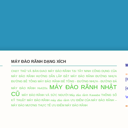
MÁY ĐÀO RÃNH DẠNG XÍCH
M
CHẠY THỬ VÀ BÀN GIAO MÁY ĐÀO RÃNH TẠI TÂY NINH
CÔNG DỤNG CỦA
=
MÁY ĐÀO RÃNH
HƯỚNG DẪN LĂP ĐẶT MÁY ĐÀO RÃNH ĐƯỜNG NHỰA
[
ĐƯỜNG BÊ TÔNG
MÁY ĐÀO RÃNH BÊ TÔNG - ĐƯỜNG NHỰA - ĐƯỜNG ĐÁ
MÁY ĐÀO RÃNH NHẬT
[
MÁY ĐÀO RÃNH Hx420s
CŨ
MÁY ĐÀO RÃNH VÀ SỨC NGƯỜI
Máy đào rãnh Kawabe
THÔNG SỐ
W
KỸ THUẬT MÁY ĐÀO RÃNH
máy đào rãnh
ƯU ĐIỂM CỦA MÁY ĐÀO RÃNH –
MÁY ĐÀO MƯƠNG THỰC TẾ
ƯU ĐIỂM MÁY ĐÀO RÃNH
=