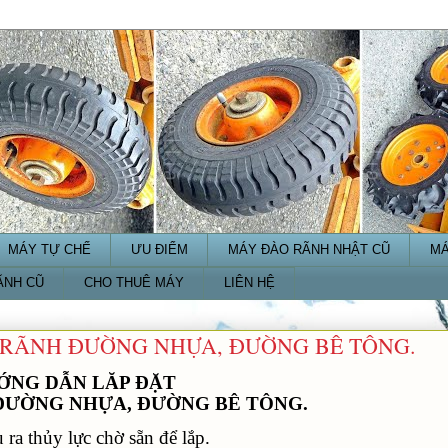
MÁY TỰ CHẾ
ƯU ĐIỂM
MÁY ĐÀO RÃNH NHẬT CŨ
MÁ
ÃNH CŨ
CHO THUÊ MÁY
LIÊN HỆ
 RÃNH ĐƯỜNG NHỰA, ĐƯỜNG BÊ TÔNG.
ỚNG DẪN LĂP ĐẶT
ĐƯỜNG NHỰA, ĐƯỜNG BÊ TÔNG.
ra thủy lực chờ sẵn để lắp.