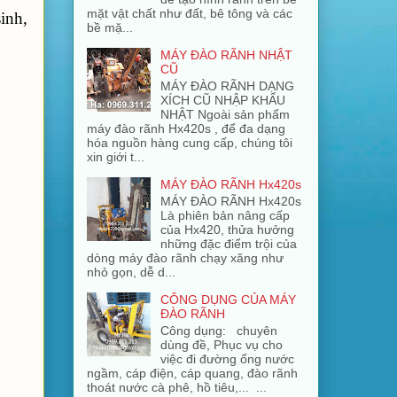
mặt vật chất như đất, bê tông và các
inh,
bề mặ...
MÁY ĐÀO RÃNH NHẬT
CŨ
MÁY ĐÀO RÃNH DẠNG
XÍCH CŨ NHẬP KHẨU
NHẬT Ngoài sản phẩm
máy đào rãnh Hx420s , để đa dạng
hóa nguồn hàng cung cấp, chúng tôi
xin giới t...
MÁY ĐÀO RÃNH Hx420s
MÁY ĐÀO RÃNH Hx420s
Là phiên bản nâng cấp
của Hx420, thửa hưởng
những đặc điểm trội của
dòng máy đào rãnh chạy xăng như
nhỏ gọn, dễ d...
CÔNG DỤNG CỦA MÁY
ĐÀO RÃNH
Công dụng: chuyên
dùng đề, Phục vụ cho
việc đi đường ống nước
ngầm, cáp điện, cáp quang, đào rãnh
thoát nước cà phê, hồ tiêu,... ...