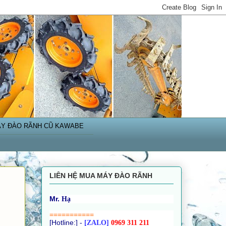
Y ĐÀO RÃNH CŨ KAWABE
LIÊN HỆ MUA MÁY ĐÀO RÃNH
Mr.
H
ạ
===========
[Hotline:] -
[ZALO]
0969 311 211