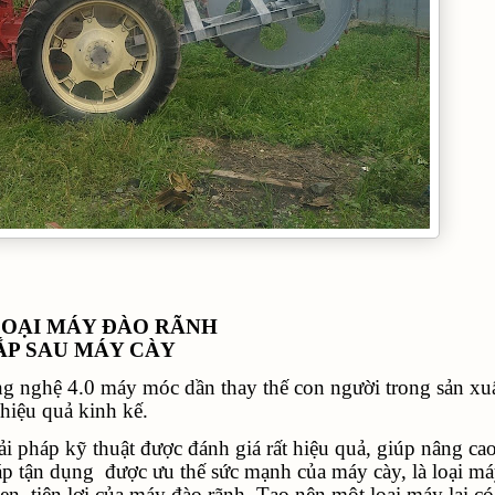
LOẠI MÁY ĐÀO RÃNH
ẮP SAU MÁY CÀY
ng nghệ 4.0 máy móc dần thay thế con người trong sản xuấ
hiệu quả kinh kế.
ải pháp kỹ thuật được đánh giá rất hiệu quả, giúp nâng ca
áp tận dụng
được ưu thế sức mạnh của máy cày, là loại m
ẹn, tiện lợi của máy đào rãnh. Tạo nên một loại máy lai có