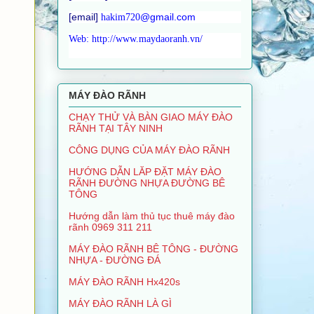
[email]
@gmail.com
hakim720
Web: http://www.maydaoranh.vn/
MÁY ĐÀO RÃNH
CHẠY THỬ VÀ BÀN GIAO MÁY ĐÀO
RÃNH TẠI TÂY NINH
CÔNG DỤNG CỦA MÁY ĐÀO RÃNH
HƯỚNG DẪN LĂP ĐẶT MÁY ĐÀO
RÃNH ĐƯỜNG NHỰA ĐƯỜNG BÊ
TÔNG
Hướng dẫn làm thủ tục thuê máy đào
rãnh 0969 311 211
MÁY ĐÀO RÃNH BÊ TÔNG - ĐƯỜNG
NHỰA - ĐƯỜNG ĐÁ
MÁY ĐÀO RÃNH Hx420s
MÁY ĐÀO RÃNH LÀ GÌ