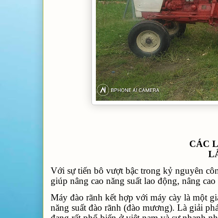
CÁC 
L
Với sự tiến bô vượt bậc trong kỷ nguyên cô
giúp nâng cao năng suất lao động, nâng cao 
Máy đào rãnh kết hợp với máy
cày
là một gi
năng suất đào rãnh (đào mương). Là giải ph
đang rất phổ biến ở việt nam và sự nhanh nh