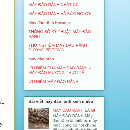
MÁY ĐÀO RÃNH NHẬT CŨ
MÁY ĐÀO RÃNH VÀ SỨC NGƯỜI
Máy đào rãnh Kawabe
THÔNG SỐ KỸ THUẬT MÁY ĐÀO
RÃNH
THỬ NGHIỆM MÁY ĐÀO RÃNH
ĐƯỜNG BÊ TÔNG
máy đào rãnh
ƯU ĐIỂM CỦA MÁY ĐÀO RÃNH –
MÁY ĐÀO MƯƠNG THỰC TẾ
ƯU ĐIỂM MÁY ĐÀO RÃNH
t,
Bài viết máy đào rãnh xem nhiều
MÁY ĐÀO RÃNH LÀ GÌ
MÁY ĐÀO RÃNH Máy
o
đào rãnh là thiết bị, máy
áy
móc, công cụ nói chung
để tạo hình rãnh trên bề