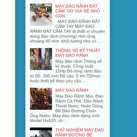
MÁY ĐÀO RÃNH ĐẤT
CẦM TAY GIÁ RẺ NHỎ
GỌN
MÁY ĐÀO RÃNH ĐẤT
CẦM TAY MÁY ĐÀO
RÃNH ĐẤT CẦM TAY là thiết vị chuyên
dùng đào rãnh (mương) nhỏ rộng
khoảng 40 mm. khối lượng nhẹ có ...
THÔNG SỐ KỸ THUẬT
MÁY ĐÀO RÃNH
Máy đào rãnh Thông số
kỹ thuật: Công suất:
15Hp Độ rộng rãnh đào:
từ 80- 300 mm Độ sâu: 0 tới 750mm
hoặc thiết kế theo yêu cầu....
MÁY ĐÀO RÃNH
Máy Đào Rãnh Mía, Đào
Rãnh Cà Phê, Đào Rãnh
Thoát Nước, Hoặc Dùng
Để Đào Đường Chôn
Ống Nước. Máy đào rãnh dạng xích
Model Hx420, ch...
THỬ NGHIỆM MÁY ĐÀO
RÃNH ĐƯỜNG BÊ